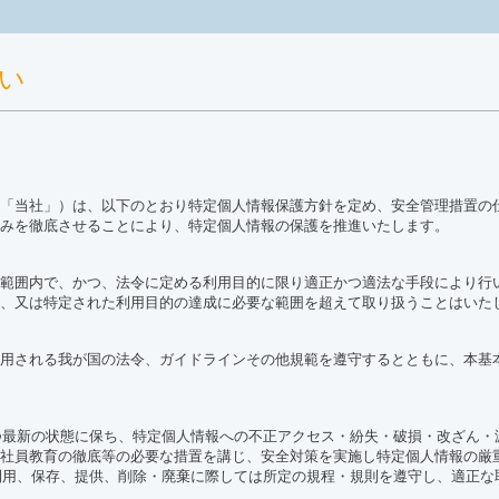
コンセプト
い
護しています
「当社」）は、以下のとおり特定個人情報保護方針を定め、安全管理措置の
みを徹底させることにより、特定個人情報の保護を推進いたします。
範囲内で、かつ、法令に定める利用目的に限り適正かつ適法な手段により行
、又は特定された利用目的の達成に必要な範囲を超えて取り扱うことはいた
用される我が国の法令、ガイドラインその他規範を遵守するとともに、本基
かつ最新の状態に保ち、特定個人情報への不正アクセス・紛失・破損・改ざん
社員教育の徹底等の必要な措置を講じ、安全対策を実施し特定個人情報の厳
、利用、保存、提供、削除・廃棄に際しては所定の規程・規則を遵守し、適正