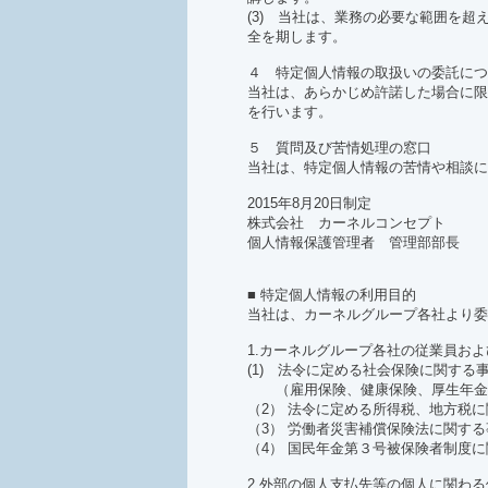
(3) 当社は、業務の必要な範囲を
全を期します。
４ 特定個人情報の取扱いの委託につ
当社は、あらかじめ許諾した場合に限
を行います。
５ 質問及び苦情処理の窓口
当社は、特定個人情報の苦情や相談に
2015年8月20日制定
株式会社 カーネルコンセプト
個人情報保護管理者 管理部部長
■ 特定個人情報の利用目的
当社は、カーネルグループ各社より委
1.カーネルグループ各社の従業員お
(1) 法令に定める社会保険に関する
（雇用保険、健康保険、厚生年金
（2） 法令に定める所得税、地方税
（3） 労働者災害補償保険法に関する
（4） 国民年金第３号被保険者制度
2.外部の個人支払先等の個人に関わ