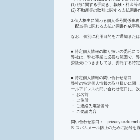
(1) 税に関する手続き、報酬・料金
(2) 不動産等の取引に関する支払調書
3.個人株主に関わる個人番号関係事務
配当等に関わる支払い調書作成事務
なお、個別に利用目的をご通知または
■ 特定個人情報の取り扱いの委託に
弊社は、弊社事業に必要な範囲で、弊
委託先につきましては、委託する特定
■ 特定個人情報の問い合わせ窓口
弊社の特定個人情報の取り扱いに関し
ールアドレスの問い合わせ窓口に、次
・ お名前
・ ご住所
・ ご連絡先電話番号
・ ご要請内容
問い合わせ窓口： privacykc♪kernel.c
※ スパムメール防止のために記号を